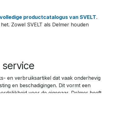
volledige productcatalogus van SVELT
.
ren het. Zowel SVELT als Delmer houden
 service
ks- en verbruiksartikel dat vaak onderhevig
lasting en beschadigingen. Dit vormt een
rdelijkheid voor de eigenaar. Delmer heeft
en een service ontwikkeld om de gebruikers
 te ontlasten. Klimmaterieel moet namelijk
olgens de ARBO-eisen. Delmer onderscheidt