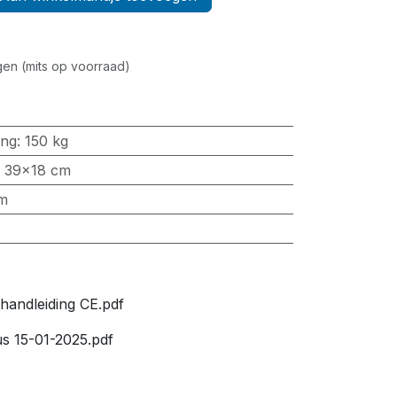
en (mits op voorraad)
ing
:
150 kg
:
39x18 cm
m
andleiding CE.pdf
s 15-01-2025.pdf