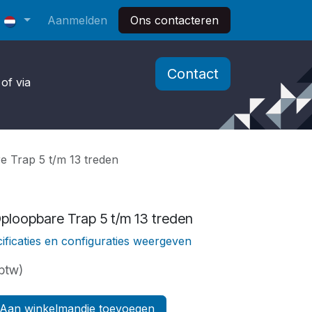
Aanmelden
Ons contacteren
Contact
of via
 Trap 5 t/m 13 treden
ploopbare Trap 5 t/m 13 treden
ificaties en configuraties weergeven
 btw)
Aan winkelmandje toevoegen