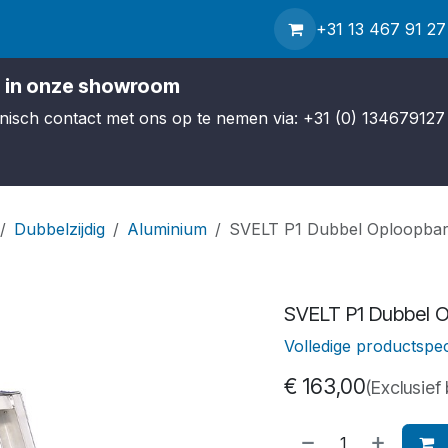
hop
Contact
Service
Over ons
Nieuws
+31 13 467 91 27
Verzending
 in onze showroom
efonisch contact met ons op te nemen via: +31 (0) 134679127 
Dubbelzijdig
Aluminium
SVELT P1 Dubbel Oploopbare
SVELT P1 Dubbel O
Volledige productspec
€
163,00
(Exclusief