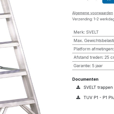
Algemene voorwaarden
Verzending: 1–2 werkdag
Merk
:
SVELT
Max. Gewichtsbelast
Platform afmetingen
Afstand treden
:
25 c
Garantie
:
5 jaar
Documenten
SVELT trappen h
TUV P1 - P1 Plu