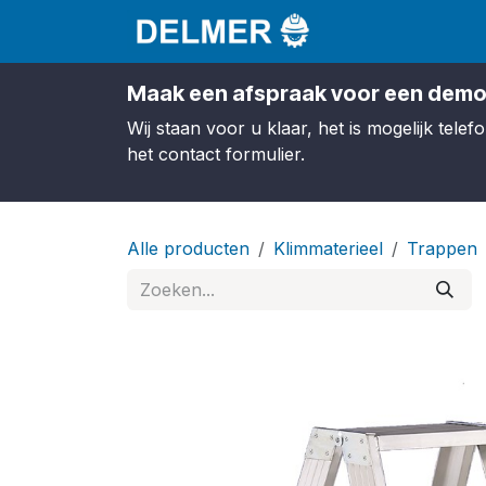
Overslaan naar inhoud
Startpagina
S
Maak een afspraak voor een demo
Wij staan voor u klaar, het is mogelijk tel
het contact formulier.
Alle producten
Klimmaterieel
Trappen