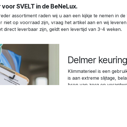
ur voor SVELT in de BeNeLux.
reder assortiment raden wij u aan een kijkje te nemen in de
r niet op voorraad zijn, vraag het artikel aan en wij leve
 direct leverbaar zijn, geldt een levertijd van 3-4 weken.
Delmer keuring
Klimmaterieel is een gebrui
is aan extreme slijtage, be
bron van zorg en verantwoo
speciaal voor deze eigenar
op het gebied van veiligheid
jaarlijks worden gekeurd v
een aantal fasen.
Meer informatie