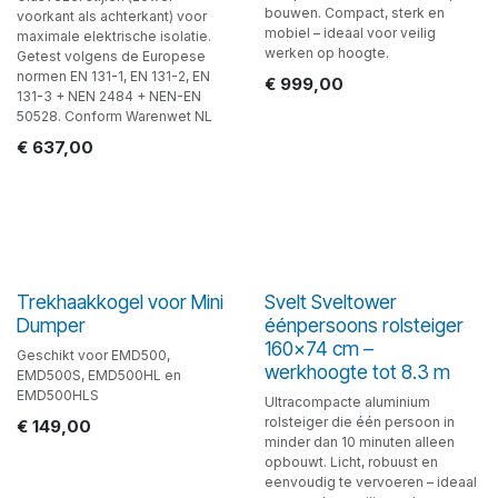
bouwen. Compact, sterk en
voorkant als achterkant) voor
mobiel – ideaal voor veilig
maximale elektrische isolatie.
werken op hoogte.
Getest volgens de Europese
normen EN 131-1, EN 131-2, EN
€
999,00
131-3 + NEN 2484 + NEN-EN
50528. Conform Warenwet NL
€
637,00
Trekhaakkogel voor Mini
Svelt Sveltower
Dumper
éénpersoons rolsteiger
160x74 cm –
Geschikt voor EMD500,
werkhoogte tot 8.3 m
EMD500S, EMD500HL en
EMD500HLS
Ultracompacte aluminium
rolsteiger die één persoon in
€
149,00
minder dan 10 minuten alleen
opbouwt. Licht, robuust en
eenvoudig te vervoeren – ideaal