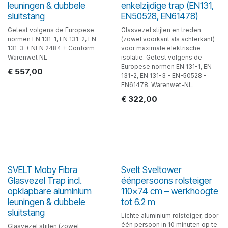
leuningen & dubbele
enkelzijdige trap (EN131,
sluitstang
EN50528, EN61478)
Getest volgens de Europese
Glasvezel stijlen en treden
normen EN 131-1, EN 131-2, EN
(zowel voorkant als achterkant)
131-3 + NEN 2484 + Conform
voor maximale elektrische
Warenwet NL
isolatie. Getest volgens de
Europese normen EN 131-1, EN
€
557,00
131-2, EN 131-3 - EN-50528 -
EN61478. Warenwet-NL.
€
322,00
SVELT Moby Fibra
Svelt Sveltower
Glasvezel Trap incl.
éénpersoons rolsteiger
opklapbare aluminium
110x74 cm – werkhoogte
leuningen & dubbele
tot 6.2 m
sluitstang
Lichte aluminium rolsteiger, door
één persoon in 10 minuten op te
Glasvezel stijlen (zowel