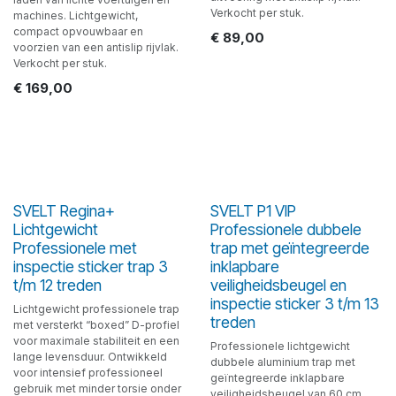
Verkocht per stuk.
machines. Lichtgewicht,
compact opvouwbaar en
€
89,00
voorzien van een antislip rijvlak.
Verkocht per stuk.
€
169,00
SVELT Regina+
SVELT P1 VIP
Lichtgewicht
Professionele dubbele
Professionele met
trap met geïntegreerde
inspectie sticker trap 3
inklapbare
t/m 12 treden
veiligheidsbeugel en
inspectie sticker 3 t/m 13
Lichtgewicht professionele trap
treden
met versterkt “boxed” D-profiel
voor maximale stabiliteit en een
Professionele lichtgewicht
lange levensduur. Ontwikkeld
dubbele aluminium trap met
voor intensief professioneel
geïntegreerde inklapbare
gebruik met minder torsie onder
veiligheidsbeugel van 60 cm.