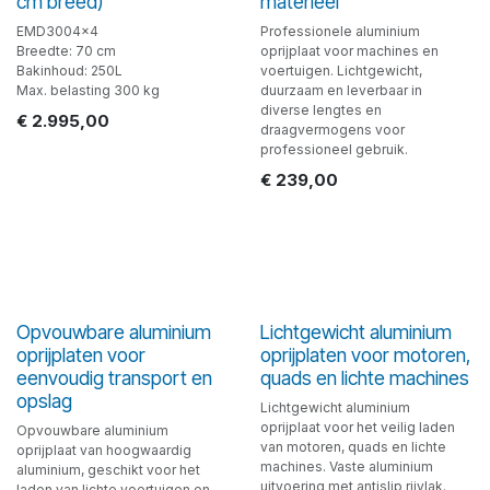
cm breed)
materieel
EMD3004x4
Professionele aluminium
Breedte: 70 cm
oprijplaat voor machines en
Bakinhoud: 250L
voertuigen. Lichtgewicht,
Max. belasting 300 kg
duurzaam en leverbaar in
diverse lengtes en
€
2.995,00
draagvermogens voor
professioneel gebruik.
€
239,00
Opvouwbare aluminium
Lichtgewicht aluminium
oprijplaten voor
oprijplaten voor motoren,
eenvoudig transport en
quads en lichte machines
opslag
Lichtgewicht aluminium
oprijplaat voor het veilig laden
Opvouwbare aluminium
van motoren, quads en lichte
oprijplaat van hoogwaardig
machines. Vaste aluminium
aluminium, geschikt voor het
uitvoering met antislip rijvlak.
laden van lichte voertuigen en