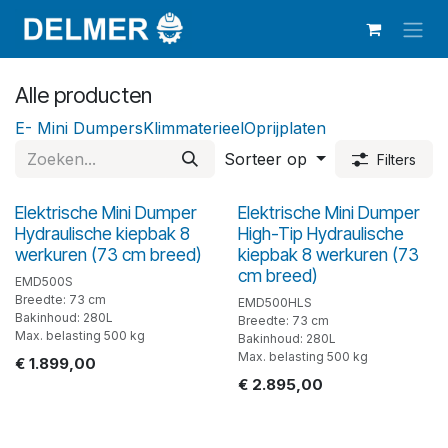
Overslaan naar inhoud
Alle producten
E- Mini Dumpers
Klimmaterieel
Oprijplaten
Sorteer op
Filters
Elektrische Mini Dumper
Elektrische Mini Dumper
Hydraulische kiepbak 8
High-Tip Hydraulische
werkuren (73 cm breed)
kiepbak 8 werkuren (73
cm breed)
EMD500S
Breedte: 73 cm
EMD500HLS
Bakinhoud: 280L
Breedte: 73 cm
Max. belasting 500 kg
Bakinhoud: 280L
Max. belasting 500 kg
€
1.899,00
€
2.895,00