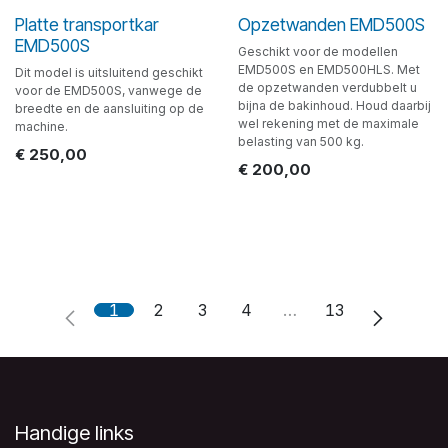
Platte transportkar
Opzetwanden EMD500S
EMD500S
Geschikt voor de modellen
EMD500S en EMD500HLS. Met
Dit model is uitsluitend geschikt
de opzetwanden verdubbelt u
voor de EMD500S, vanwege de
bijna de bakinhoud. Houd daarbij
breedte en de aansluiting op de
wel rekening met de maximale
machine.
belasting van 500 kg.
€
250,00
€
200,00
1
2
3
4
…
13
Handige links