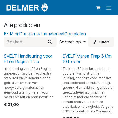
Overslaan naar inhoud
Alle producten
E- Mini Dumpers
Klimmaterieel
Oprijplaten
Sorteer op
Filters
SVELT Handleuning voor
SVELT Marea Trap 3 t/m
P1 en Regina Trap
10 treden
handleuning voor P1 en Regina
Trap met 80 mm brede treden,
trappen, ontworpen voor extra
voorzien van platform en
stabiliteit en veiligheid tijdens
leuning, geschikt voor intensief
gebruik. Gemaakt van
professioneel en huishoudelijk
hoogwaardig materiaal en
gebruik. Gemaakt van geribbeld
eenvoudig te monteren voor
geëxtrudeerd aluminium en
meer comfort en ondersteuning.
uitgerust met ergonomische
scharnieren voor optimale
€
31,00
stabiliteit en stevigheid. Volgens
EN131 en conform de Warenwet.