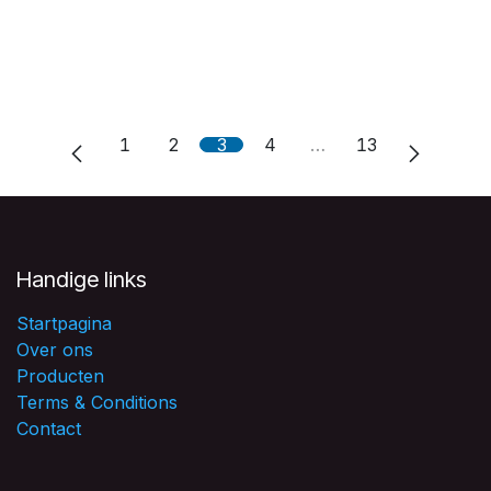
1
2
3
4
…
13
Handige links
Startpagina
Over ons
Producten
Terms & Conditions
Contact