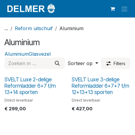
Overslaan naar inhoud
...
Reform uitschuif
Aluminium
Aluminium
Aluminium
Glasvezel
Sorteer op
Filters
SVELT Luxe 2-delige
SVELT Luxe 3-delige
Reformladder 6+7 t/m
Reformladder 6+7+7 t/m
13+14 sporten
12+13+13 sporten
Direct leverbaar
Direct leverbaar
€
299,00
€
427,00