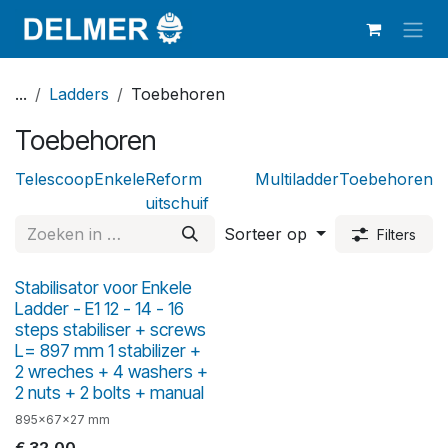
Overslaan naar inhoud
...
Ladders
Toebehoren
Toebehoren
Telescoop
Enkele
Reform
Multiladder
Toebehoren
uitschuif
Sorteer op
Filters
Stabilisator voor Enkele
Ladder - E1 12 - 14 - 16
steps stabiliser + screws
L= 897 mm 1 stabilizer +
2 wreches + 4 washers +
2 nuts + 2 bolts + manual
895x67x27 mm
€
32,00