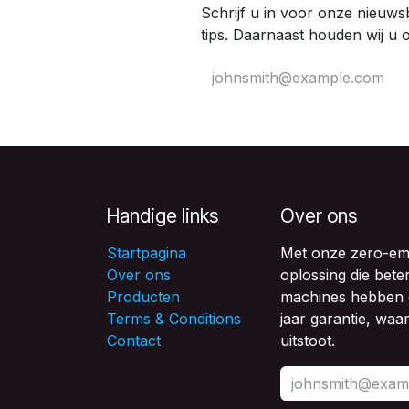
Schrijf u in voor onze nieuws
tips. Daarnaast houden wij u 
Handige links
Over ons
Startpagina
Met onze zero-emis
Over ons
oplossing die bete
Producten
machines hebben e
Terms & Conditions
jaar garantie, waa
Contact
uitstoot.