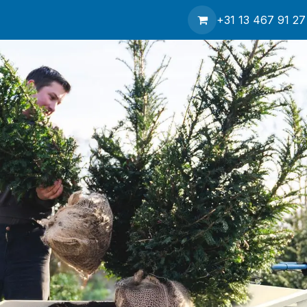
hop
Contact
Service
Over ons
Nieuws
+31 13 467 91 27
Verzending