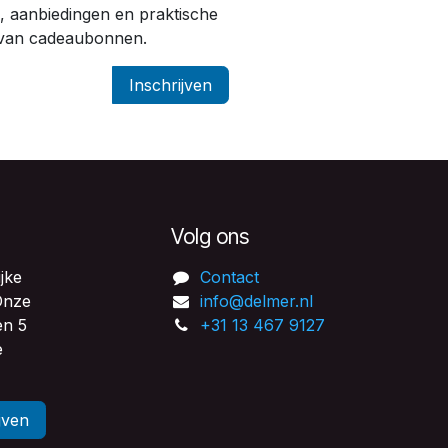
, aanbiedingen en praktische
g van cadeaubonnen.
Inschrijven
Volg ons
jke
Contact
 Onze
info@delmer.nl
en 5
+31 13 467 9127
e
jven