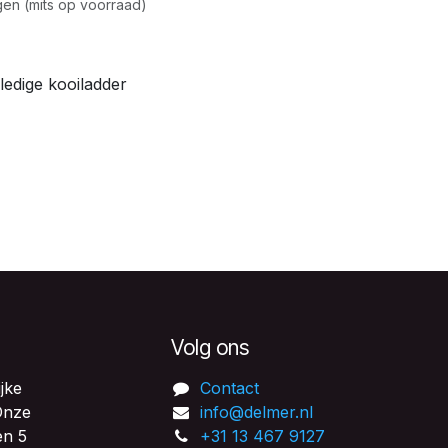
en (mits op voorraad)
lledige kooiladder
Volg ons
jke
Contact
 Onze
info@delmer.nl
en 5
+31 13 467 9127