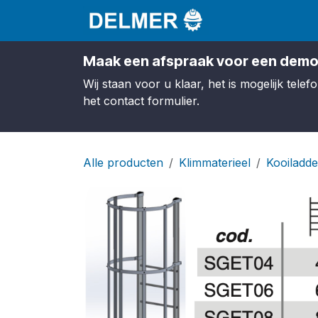
Overslaan naar inhoud
Startpagina
S
Maak een afspraak voor een demo
Wij staan voor u klaar, het is mogelijk tel
het contact formulier.
Alle producten
Klimmaterieel
Kooiladde