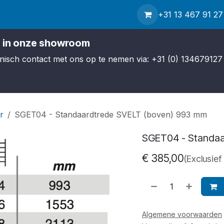
hop
Contact
Service
Over ons
Nieuws
+31 13 467 91 27
Verzending
 in onze showroom
efonisch contact met ons op te nemen via: +31 (0) 134679127 
r
SGET04 - Standaardtrede SVELT (boven) 993 mm
SGET04 - Standaa
€
385,00
(Exclusief
Algemene voorwaarden