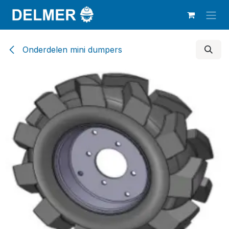
Overslaan naar inhoud
Onderdelen mini dumpers