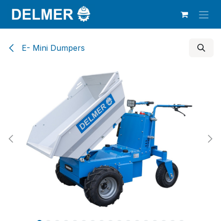
Overslaan naar inhoud
E- Mini Dumpers