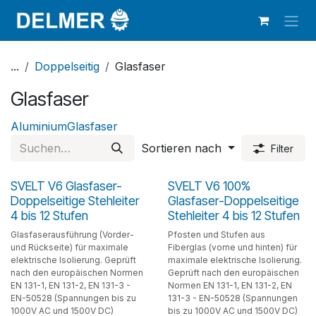
Zum Inhalt springen
...
Doppelseitig
Glasfaser
Glasfaser
Aluminium
Glasfaser
Sortieren nach
Filter
SVELT V6 Glasfaser-
SVELT V6 100%
Doppelseitige Stehleiter
Glasfaser-Doppelseitige
4 bis 12 Stufen
Stehleiter 4 bis 12 Stufen
Glasfaserausführung (Vorder-
Pfosten und Stufen aus
und Rückseite) für maximale
Fiberglas (vorne und hinten) für
elektrische Isolierung. Geprüft
maximale elektrische Isolierung.
nach den europäischen Normen
Geprüft nach den europäischen
EN 131-1, EN 131-2, EN 131-3 -
Normen EN 131-1, EN 131-2, EN
EN-50528 (Spannungen bis zu
131-3 - EN-50528 (Spannungen
1000V AC und 1500V DC)
bis zu 1000V AC und 1500V DC)