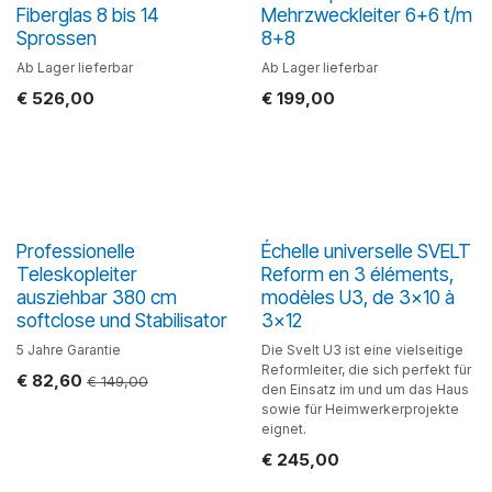
Fiberglas 8 bis 14
Mehrzweckleiter 6+6 t/m
Sprossen
8+8
Ab Lager lieferbar
Ab Lager lieferbar
€
526,00
€
199,00
Professionelle
Échelle universelle SVELT
Teleskopleiter
Reform en 3 éléments,
ausziehbar 380 cm
modèles U3, de 3x10 à
softclose und Stabilisator
3x12
5 Jahre Garantie
Die Svelt U3 ist eine vielseitige
Reformleiter, die sich perfekt für
€
82,60
€
149,00
den Einsatz im und um das Haus
sowie für Heimwerkerprojekte
eignet.
€
245,00