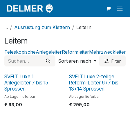
Zum Inhalt springen
...
Ausrüstung zum Klettern
Leitern
Leitern
Teleskopische
Anlegeleiter
Reformleiter
Mehrzweckleiter
Z
Sortieren nach
Filter
SVELT Luxe 1
SVELT Luxe 2-teilige
Anlegeleiter 7 bis 15
Reform-Leiter 6+7 bis
Sprossen
13+14 Sprossen
Ab Lager lieferbar
Ab Lager lieferbar
€
93,00
€
299,00