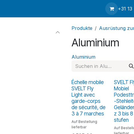
p
Kontakt
Service
Über uns
Nachrichten
Versand
+31 13
Produkte
Ausrüstung zum
Aluminium
Aluminium
Échelle mobile
SVELT Fl
SVELT Fly
Mobiel
Light avec
Podestt
garde-corps
-Stehleit
de sécurité, de
Gelände
3 à 7 marches
z 3 bis 8
stufen
Auf Bestellung
lieferbar
Auf Bestel
lieferbar