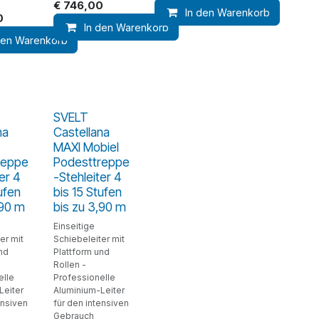
€
746,00
In den Warenkorb
0
In den Warenkorb
den Warenkorb
SVELT
na
Castellana
MAXI Mobiel
reppe
Podesttreppe
er 4
-Stehleiter 4
ufen
bis 15 Stufen
,90 m
bis zu 3,90 m
Einseitige
er mit
Schiebeleiter mit
nd
Plattform und
Rollen -
elle
Professionelle
Leiter
Aluminium-Leiter
ensiven
für den intensiven
Gebrauch