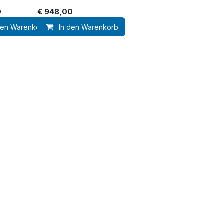
0
€
948,00
den Warenkorb
In den Warenkorb