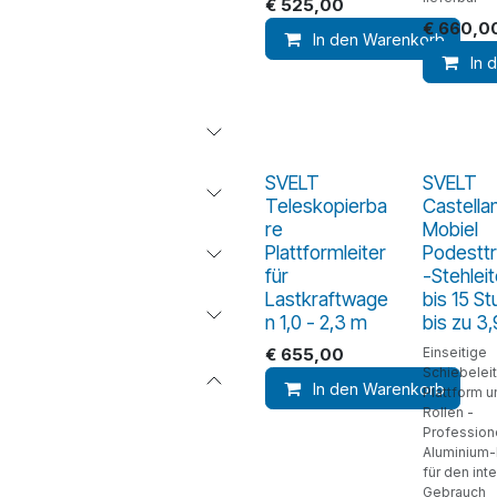
€
525,00
€
660,0
In den Warenkorb
In 
SVELT
SVELT
Teleskopierba
Castella
re
Mobiel
Plattformleiter
Podestt
für
-Stehleit
Lastkraftwage
bis 15 St
n 1,0 - 2,3 m
bis zu 3
€
655,00
Einseitige
Schiebeleit
In den Warenkorb
Plattform u
Rollen -
Profession
Aluminium-
für den int
Gebrauch