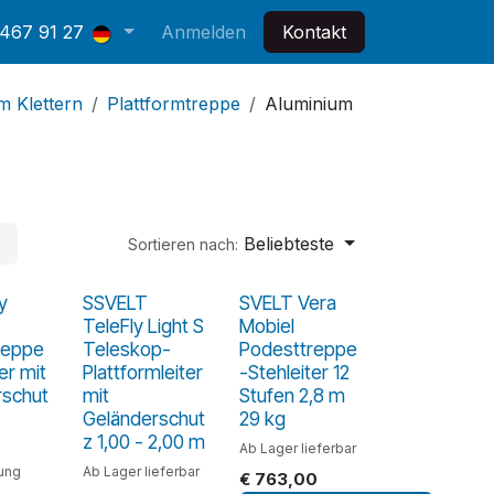
 467 91 27
Anmelden
Kontakt
 Klettern
Plattformtreppe
Aluminium
Beliebteste
Sortieren nach:
y
SSVELT
SVELT Vera
TeleFly Light S
Mobiel
reppe
Teleskop-
Podesttreppe
er mit
Plattformleiter
-Stehleiter 12
rschut
mit
Stufen 2,8 m
Geländerschut
29 kg
z 1,00 - 2,00 m
Ab Lager lieferbar
lung
Ab Lager lieferbar
€
763,00