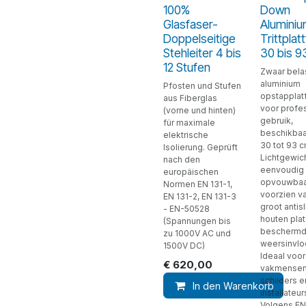
100%
Down
Glasfaser-
Alumini
Doppelseitige
Trittplat
Stehleiter 4 bis
30 bis 9
12 Stufen
Zwaar bela
aluminium
Pfosten und Stufen
opstapplat
aus Fiberglas
voor profe
(vorne und hinten)
gebruik,
für maximale
beschikbaa
elektrische
30 tot 93 c
Isolierung. Geprüft
Lichtgewich
nach den
eenvoudig
europäischen
opvouwbaa
Normen EN 131-1,
voorzien v
EN 131-2, EN 131-3
groot antisl
- EN-50528
houten plat
(Spannungen bis
beschermd
zu 1000V AC und
weersinvlo
1500V DC)
Ideaal voor
€
620,00
vakmensen
schilders e
In den Warenkorb
installateur
Volgens EN