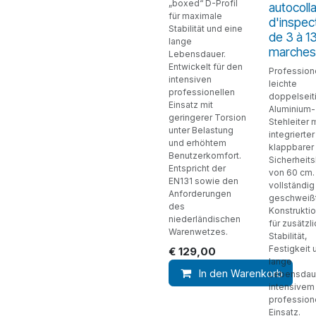
„boxed“ D-Profil
autocoll
für maximale
d'inspec
Stabilität und eine
de 3 à 1
lange
marches
Lebensdauer.
Entwickelt für den
Profession
intensiven
leichte
professionellen
doppelseit
Einsatz mit
Aluminium-
geringerer Torsion
Stehleiter m
unter Belastung
integrierter
und erhöhtem
klappbarer
Benutzerkomfort.
Sicherheit
Entspricht der
von 60 cm.
EN131 sowie den
vollständig
Anforderungen
geschweiß
des
Konstruktio
niederländischen
für zusätzl
Warenwetzes.
Stabilität,
Festigkeit 
€
129,00
lange
In den Warenkorb
Lebensdau
intensivem
profession
Einsatz.