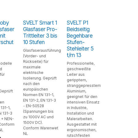
Moby
SVELT Smart 1
SVELT P1
asfaser
Glasfaser Pro-
Beidseitig
mit
Trittleiter 3 bis
Begehbare
rschut
10 Stufen
Stufen-
Stehleiter 5
Glasfaserausführung
t/m 13
(Vorder- und
Rückseite) für
odelle
Professionelle,
maximale
nd
geschweißte
elektrische
für
Leiter aus
Isolierung. Geprüft
geripptem,
nach den
stranggepresstem
europäischen
 Geprüft
Aluminium,
Normen EN 131-1,
geeignet für den
EN 131-2, EN 131-3
hen
intensiven Einsatz
- EN-50528
131-1,
in Industrie,
(Spannungen bis
N 131-3
Installation und
zu 1000V AC und
 + NEN-
Malerarbeiten.
1500V DC).
 Conform
Ausgestattet mit
Conform Warenwet
NL
ergonomischen,
NL
rutschfesten