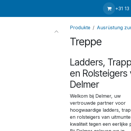
p
Kontakt
Service
Über uns
Nachrichten
Versand
+31 13
Produkte
Ausrüstung zum
Treppe
Ladders, Trap
en Rolsteigers
Delmer
Welkom bij Delmer, uw
vertrouwde partner voor
hoogwaardige ladders, tra
en rolsteigers van uitmunt
kwaliteit tegen een eerlijke p