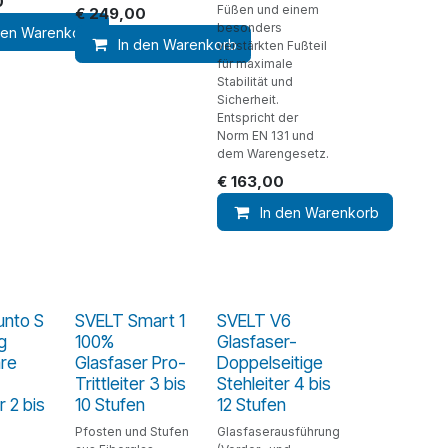
0
Füßen und einem
€
249,00
besonders
den Warenkorb
In den Warenkorb
verstärkten Fußteil
für maximale
Stabilität und
Sicherheit.
Entspricht der
Norm EN 131 und
dem Warengesetz.
€
163,00
In den Warenkorb
unto S
SVELT Smart 1
SVELT V6
g
100%
Glasfaser-
re
Glasfaser Pro-
Doppelseitige
Trittleiter 3 bis
Stehleiter 4 bis
r 2 bis
10 Stufen
12 Stufen
Pfosten und Stufen
Glasfaserausführung