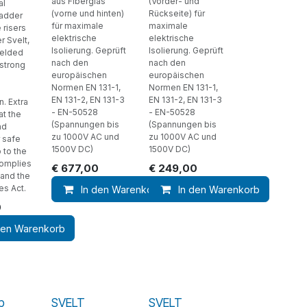
aus Fiberglas
(Vorder- und
al
(vorne und hinten)
Rückseite) für
ladder
für maximale
maximale
 risers
elektrische
elektrische
r Svelt,
Isolierung. Geprüft
Isolierung. Geprüft
welded
nach den
nach den
 strong
europäischen
europäischen
Normen EN 131-1,
Normen EN 131-1,
EN 131-2, EN 131-3
EN 131-2, EN 131-3
n. Extra
- EN-50528
- EN-50528
at the
(Spannungen bis
(Spannungen bis
nd
zu 1000V AC und
zu 1000V AC und
r safe
1500V DC)
1500V DC)
 to the
Complies
€
677,00
€
249,00
 and the
s Act.
In den Warenkorb
In den Warenkorb
0
den Warenkorb
p
SVELT
SVELT