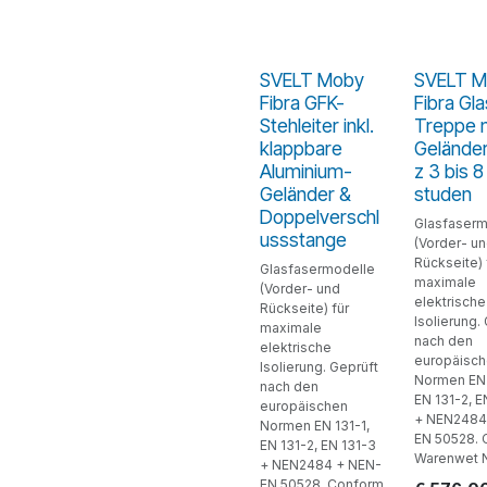
SVELT Moby
SVELT 
Fibra GFK-
Fibra Gl
Stehleiter inkl.
Treppe 
klappbare
Gelände
Aluminium-
z 3 bis 8
Geländer &
studen
Doppelverschl
Glasfaserm
ussstange
(Vorder- u
Rückseite) 
Glasfasermodelle
maximale
(Vorder- und
elektrische
Rückseite) für
Isolierung.
maximale
nach den
elektrische
europäisc
Isolierung. Geprüft
Normen EN 
nach den
EN 131-2, E
europäischen
+ NEN2484
Normen EN 131-1,
EN 50528.
EN 131-2, EN 131-3
Warenwet 
+ NEN2484 + NEN-
EN 50528. Conform