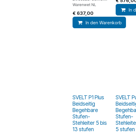
€
576,0
Warenwet NL
In 
€
637,00
In den Warenkorb
SVELT P1 Plus
SVELT P
Beidseitig
Beidseiti
Begehbare
Begehba
Stufen-
Stufen-
Stehleiter 5 bis
Stehleite
13 stufen
5 stufen