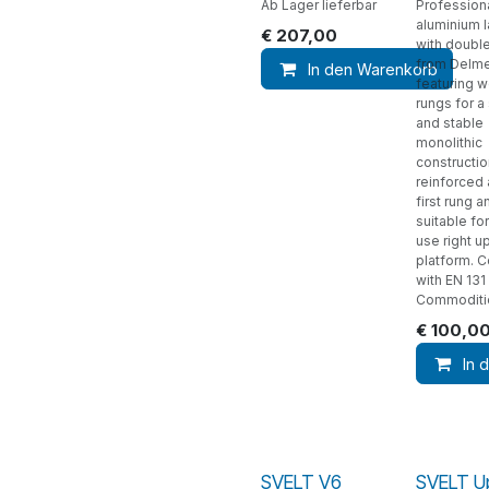
Ab Lager lieferbar
Profession
aluminium 
€
207,00
with double
from Delme
In den Warenkorb
featuring 
rungs for a
and stable
monolithic
constructio
reinforced 
first rung a
suitable fo
use right up
platform. 
with EN 131
Commoditie
€
100,0
In 
SVELT V6
SVELT U