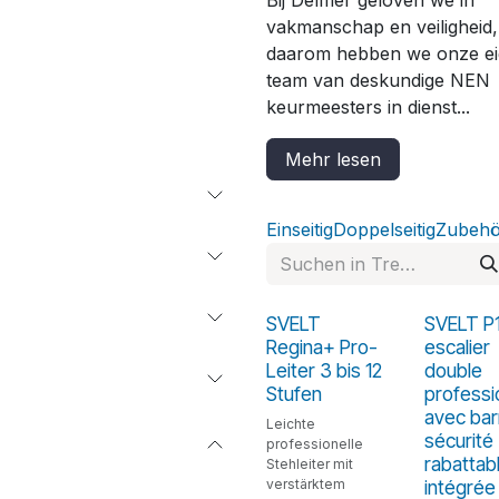
Bij Delmer geloven we in
vakmanschap en veiligheid,
daarom hebben we onze e
team van deskundige NEN
keurmeesters in dienst...
Mehr lesen
Einseitig
Doppelseitig
Zubehö
SVELT
SVELT P1
Regina+ Pro-
escalier
Leiter 3 bis 12
double
Stufen
professi
avec bar
Leichte
sécurité
professionelle
rabattab
Stehleiter mit
verstärktem
intégrée