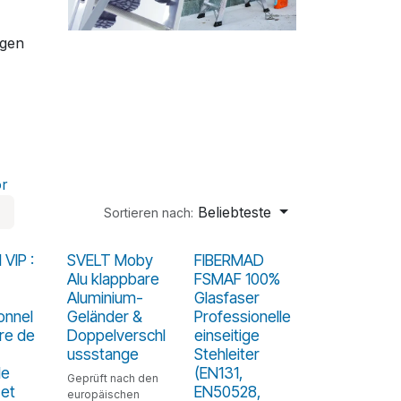
igen
r
Beliebteste
Sortieren nach:
 VIP :
SVELT Moby
FIBERMAD
Alu klappbare
FSMAF 100%
Aluminium-
Glasfaser
onnel
Geländer &
Professionelle
re de
Doppelverschl
einseitige
ussstange
Stehleiter
le
(EN131,
Geprüft nach den
 et
EN50528,
europäischen