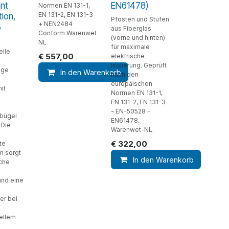
ant
EN61478)
Normen EN 131-1,
tion,
EN 131-2, EN 131-3
Pfosten und Stufen
+ NEN2484
3
aus Fiberglas
Conform Warenwet
(vorne und hinten)
NL
für maximale
elle
€
557,00
elektrische
Isolierung. Geprüft
ige
In den Warenkorb
nach den
europäischen
it
Normen EN 131-1,
EN 131-2, EN 131-3
- EN-50528 -
sbügel
EN61478.
 Die
Warenwet-NL.
€
322,00
te
n sorgt
In den Warenkorb
iche
und eine
er bei
ellem