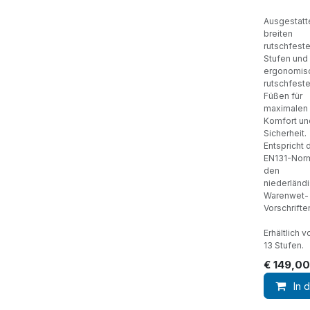
Ausgestatte
breiten
rutschfest
Stufen und
ergonomis
rutschfest
Füßen für
maximalen
Komfort un
Sicherheit.
Entspricht 
EN131-Nor
den
niederländ
Warenwet-
Vorschrifte
Erhältlich v
13 Stufen.
€
149,00
In 