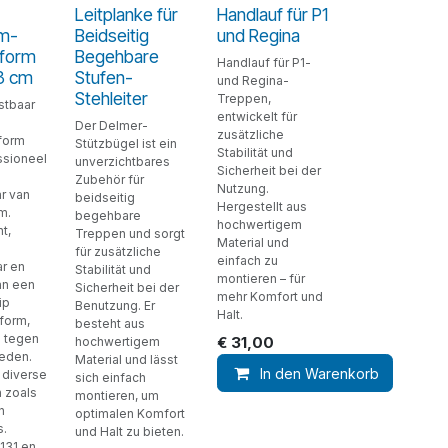
Leitplanke für
Handlauf für P1
um-
Beidseitig
und Regina
tform
Begehbare
Handlauf für P1-
3 cm
Stufen-
und Regina-
Stehleiter
Treppen,
stbaar
entwickelt für
Der Delmer-
zusätzliche
form
Stützbügel ist ein
Stabilität und
ssioneel
unverzichtbares
Sicherheit bei der
Zubehör für
Nutzung.
r van
beidseitig
Hergestellt aus
m.
begehbare
hochwertigem
t,
Treppen und sorgt
Material und
für zusätzliche
einfach zu
r en
Stabilität und
montieren – für
an een
Sicherheit bei der
mehr Komfort und
ip
Benutzung. Er
Halt.
form,
besteht aus
 tegen
€
31,00
hochwertigem
eden.
Material und lässt
In den Warenkorb
 diverse
sich einfach
 zoals
montieren, um
n
optimalen Komfort
s.
und Halt zu bieten.
131 en