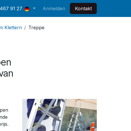
 467 91 27
Anmelden
Kontakt
 Klettern
Treppe
pen
 van
ppen
ende
rijs.