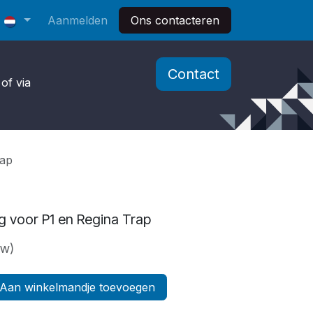
Aanmelden
Ons contacteren
Contact
of via
rap
 voor P1 en Regina Trap
tw)
Aan winkelmandje toevoegen