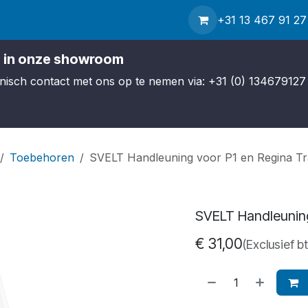
hop
Contact
Service
Over ons
Nieuws
+31 13 467 91 27
Verzending
 in onze showroom
efonisch contact met ons op te nemen via: +31 (0) 134679127 
Toebehoren
SVELT Handleuning voor P1 en Regina T
SVELT Handleuning
€
31,00
(Exclusief b