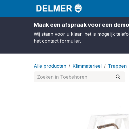
Overslaan naar inhoud
Startpagina
S
Maak een afspraak voor een demo
Wij staan voor u klaar, het is mogelijk tel
het contact formulier.
Alle producten
Klimmaterieel
Trappen